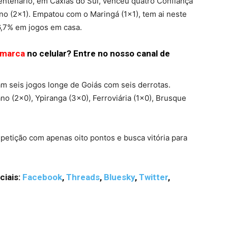
entenário, em Caxias do Sul, venceu quatro Confiança
ano (2×1). Empatou com o Maringá (1×1), tem ai neste
6,7% em jogos em casa.
omarca
no celular? Entre no nosso canal de
ram seis jogos longe de Goiás com seis derrotas.
o (2×0), Ypiranga (3×0), Ferroviária (1×0), Brusque
etição com apenas oito pontos e busca vitória para
ciais:
Facebook
,
Threads
,
Bluesky
,
Twitter
,