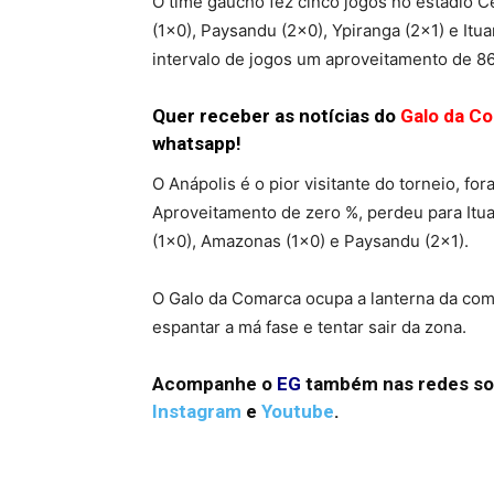
O time gaúcho fez cinco jogos no estádio C
(1×0), Paysandu (2×0), Ypiranga (2×1) e Itu
intervalo de jogos um aproveitamento de 8
Quer receber as notícias do
Galo da C
whatsapp!
O Anápolis é o pior visitante do torneio, fo
Aproveitamento de zero %, perdeu para Ituan
(1×0), Amazonas (1×0) e Paysandu (2×1).
O Galo da Comarca ocupa a lanterna da comp
espantar a má fase e tentar sair da zona.
Acompanhe o
EG
também nas redes so
Instagram
e
Youtube
.