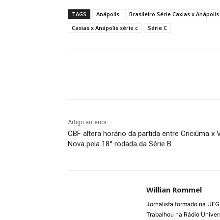
TAGS
Anápolis
Brasileiro Série Caxias x Anápolis
Caxias x Anápolis série c
Série C
Facebook
Twitter
Pin
Artigo anterior
CBF altera horário da partida entre Criciúma x V
Nova pela 18° rodada da Série B
Willian Rommel
Jornalista formado na UFG.
Trabalhou na Rádio Univer