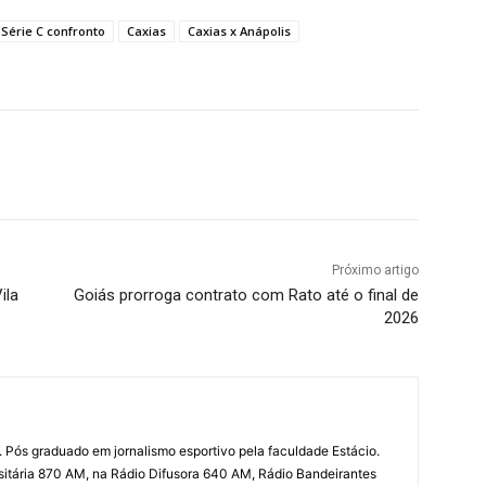
 Série C confronto
Caxias
Caxias x Anápolis
terest
WhatsApp
Próximo artigo
ila
Goiás prorroga contrato com Rato até o final de
2026
 Pós graduado em jornalismo esportivo pela faculdade Estácio.
sitária 870 AM, na Rádio Difusora 640 AM, Rádio Bandeirantes