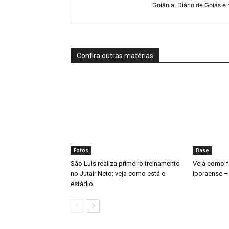
Goiânia, Diário de Goiás e
Confira outras matérias
Fotos
Base
São Luís realiza primeiro treinamento
Veja como fo
no Jutair Neto; veja como está o
Iporaense –
estádio