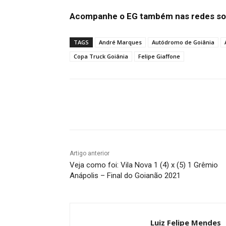
Acompanhe o EG também nas redes soc
TAGS
André Marques
Autódromo de Goiânia
Copa Truck Goiânia
Felipe Giaffone
Facebook
Twitter
Pin
Artigo anterior
Veja como foi: Vila Nova 1 (4) x (5) 1 Grêmio
Anápolis – Final do Goianão 2021
Luiz Felipe Mendes