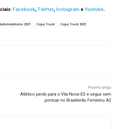
iais:
Facebook
,
Twitter
,
Instagram
e
Youtube
.
Automobilismo 2021
Copa Truck
Copa Truck 2021
terest
WhatsApp
Próximo artigo
Atlético perde para o Vila Nova-ES e segue sem
pontuar no Brasileirão Feminino A2