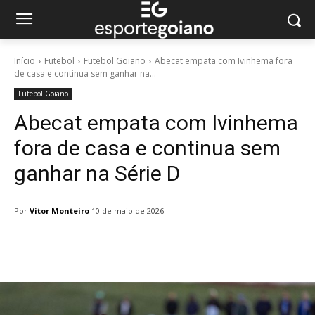
Início
Futebol
Futebol Goiano
Abecat empata com Ivinhema fora
de casa e continua sem ganhar na...
Futebol Goiano
Abecat empata com Ivinhema
fora de casa e continua sem
ganhar na Série D
Por
Vitor Monteiro
10 de maio de 2026
Facebook
Twitter
Pinterest
W