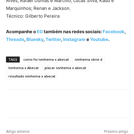
Alves, Rafael Dumas e Marcílio; Lucas Silva, Kadu e
Marquinhos; Renan e Jackson.
Técnico: Gilberto Pereira
Acompanhe o
EG
também nas redes sociais:
Facebook
,
Threads
,
Bluesky
,
Twitter
,
Instagram
e
Youtube
.
TAGS
como foi ivinhema x abecat
ivinhema série d
Ivinhema x Abecat
placar ivinhema x abecat
resultado ivinhema x abecat
Facebook
Twitter
Pinterest
W
Artigo anterior
Próximo artigo