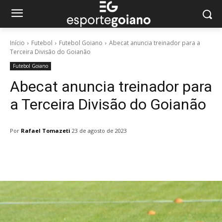
Início
Futebol
Futebol Goiano
Abecat anuncia treinador para a
Terceira Divisão do Goianão
Futebol Goiano
Abecat anuncia treinador para
a Terceira Divisão do Goianão
Por
Rafael Tomazeti
23 de agosto de 2023
Facebook
Twitter
Pinterest
W