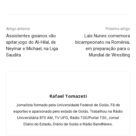
Facebook
Twitter
Pinterest
W
Artigo anterior
Próximo artigo
Assistentes goianos vão
Laís Nunes comemora
apitar jogo do Al-Hilal, de
bicampeonato na Romênia,
Neymar e Michael, na Liga
em preparação para o
Saudita
Mundial de Wrestling
Rafael Tomazeti
Jornalista formado pela Universidade Federal de Goiás. Fã de
esportes e apaixonado pelo estado de Goiás. Trabalhou na Rádio
Universitária 870 AM, TV UFG, Rádio 730/Portal 730, Jornal
Diário do Estado, Diário de Goiás e Rádio BandNews.