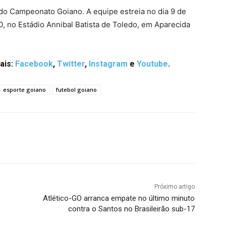
do Campeonato Goiano. A equipe estreia no dia 9 de
0, no Estádio Annibal Batista de Toledo, em Aparecida
ais:
Facebo
ok
,
Twitter
,
Instagram
e
Youtube
.
esporte goiano
futebol goiano
terest
WhatsApp
Próximo artigo
Atlético-GO arranca empate no último minuto
contra o Santos no Brasileirão sub-17