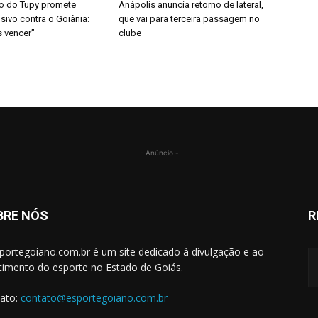
o do Tupy promete
Anápolis anuncia retorno de lateral,
sivo contra o Goiânia:
que vai para terceira passagem no
 vencer”
clube
- Anúncio -
BRE NÓS
R
portegoiano.com.br é um site dedicado à divulgação e ao
cimento do esporte no Estado de Goiás.
ato:
contato@esportegoiano.com.br