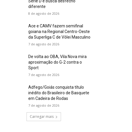
Série D e busca desfecho
diferente
8 de agosto de 2026
Ace e CAMV fazem semifinal
goiana na Regional Centro-Oeste
da Superliga C de Vôlei Masculino
7 de agosto de 2026
De volta ao OBA, Vila Nova mira
aproximação do G-2 contra o
Sport
7 de agosto de 2026
Adfego/Goiás conquista título
inédito do Brasileiro de Basquete
em Cadeira de Rodas
7 de agosto de 2026
Carregar mais