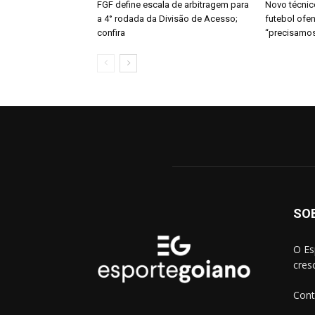
FGF define escala de arbitragem para
Novo técnic
a 4° rodada da Divisão de Acesso;
futebol ofen
confira
“precisamos
SO
O Es
cres
Cont