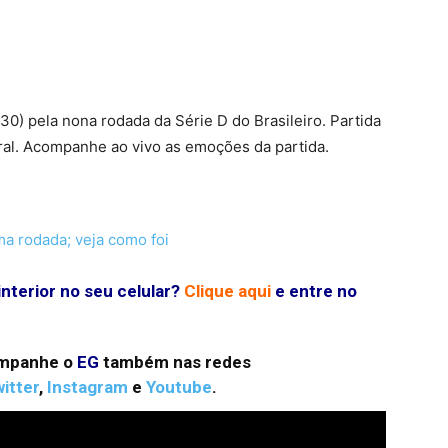
terest
WhatsApp
0) pela nona rodada da Série D do Brasileiro. Partida
eral. Acompanhe ao vivo as emoções da partida.
a rodada; veja como foi
interior no seu celular?
Clique aqui
e entre no
ompanhe o
EG
também nas redes
itter
,
Instagram
e
Youtube
.