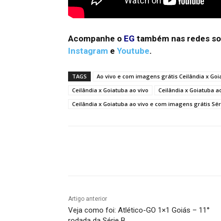
Acompanhe o
EG
também nas redes so
Instagram
e
Youtube
.
TAGS
Ao vivo e com imagens grátis Ceilândia x Goi
Ceilândia x Goiatuba ao vivo
Ceilândia x Goiatuba 
Ceilândia x Goiatuba ao vivo e com imagens grátis Sér
Facebook
Twitter
Pin
Artigo anterior
Veja como foi: Atlético-GO 1×1 Goiás – 11°
rodada da Série B