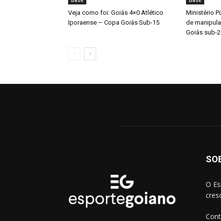
Base
Base
Veja como foi: Goiás 4×0 Atlético
Ministério P
Iporaense – Copa Goiás Sub-15
de manipul
Goiás sub-2
SO
O Es
cres
Cont