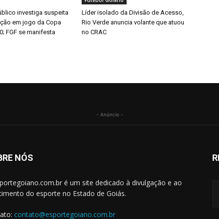
Futebol Goiano
úblico investiga suspeita
Líder isolado da Divisão de Acesso,
ação em jogo da Copa
Rio Verde anuncia volante que atuou
0; FGF se manifesta
no CRAC
- Anúncio -
BRE NÓS
R
portegoiano.com.br é um site dedicado à divulgação e ao
cimento do esporte no Estado de Goiás.
ato:
contato@esportegoiano.com.br