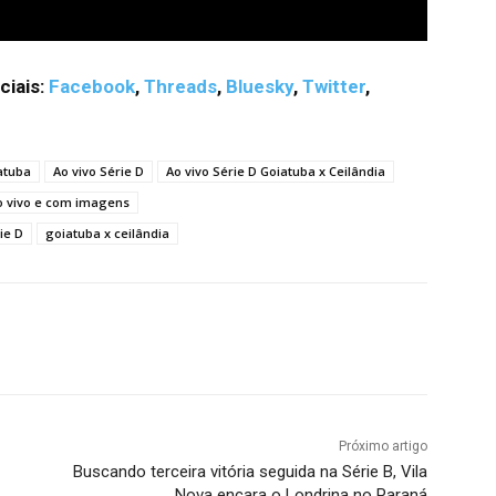
ciais:
Facebook
,
Threads
,
Bluesky
,
Twitter
,
atuba
Ao vivo Série D
Ao vivo Série D Goiatuba x Ceilândia
ao vivo e com imagens
ie D
goiatuba x ceilândia
terest
WhatsApp
Próximo artigo
Buscando terceira vitória seguida na Série B, Vila
Nova encara o Londrina no Paraná