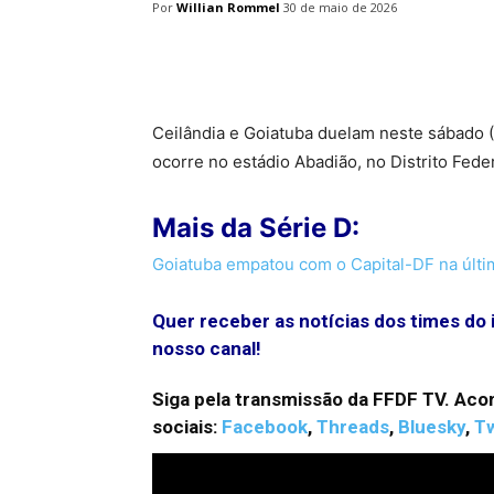
Por
Willian Rommel
30 de maio de 2026
Facebook
Twitter
Pin
Ceilândia e Goiatuba duelam neste sábado (3
ocorre no estádio Abadião, no Distrito Fed
Mais da Série D:
Goiatuba empatou com o Capital-DF na últim
Quer receber as notícias dos times do 
nosso canal!
Siga pela transmissão da FFDF TV. Ac
sociais:
Facebook
,
Threads
,
Bluesky
,
Tw