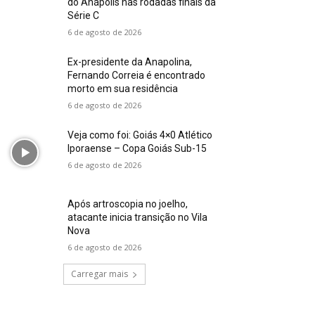
do Anápolis nas rodadas finais da
Série C
6 de agosto de 2026
Ex-presidente da Anapolina,
Fernando Correia é encontrado
morto em sua residência
6 de agosto de 2026
Veja como foi: Goiás 4×0 Atlético
Iporaense – Copa Goiás Sub-15
6 de agosto de 2026
Após artroscopia no joelho,
atacante inicia transição no Vila
Nova
6 de agosto de 2026
Carregar mais