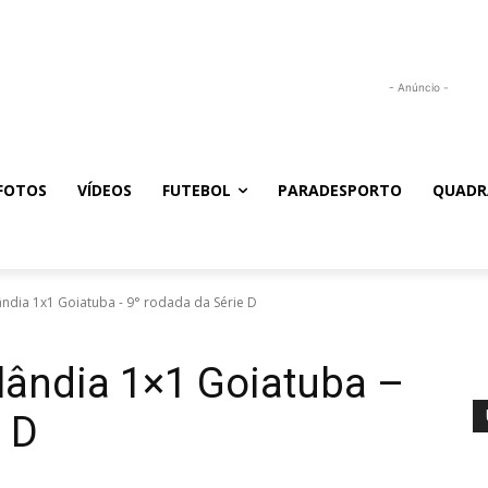
- Anúncio -
FOTOS
VÍDEOS
FUTEBOL
PARADESPORTO
QUADR
ândia 1x1 Goiatuba - 9° rodada da Série D
ilândia 1×1 Goiatuba –
e D