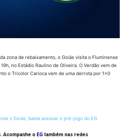
 da zona de rebaixamento, o Goiás visita o Fluminense
as 19h, no Estádio Raulino de Oliveira. O Verdão vem de
to o Tricolor Carioca vem de uma derrota por 1×0
nse x Goiás, basta acessar o pré-jogo do EG
EG. Acompanhe o
EG
também nas redes