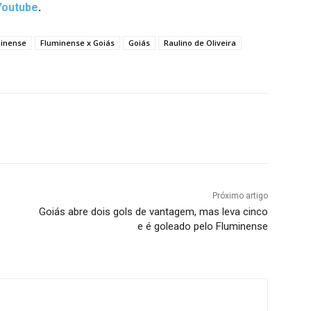
Youtube
.
inense
Fluminense x Goiás
Goiás
Raulino de Oliveira
terest
WhatsApp
Próximo artigo
Goiás abre dois gols de vantagem, mas leva cinco
e é goleado pelo Fluminense