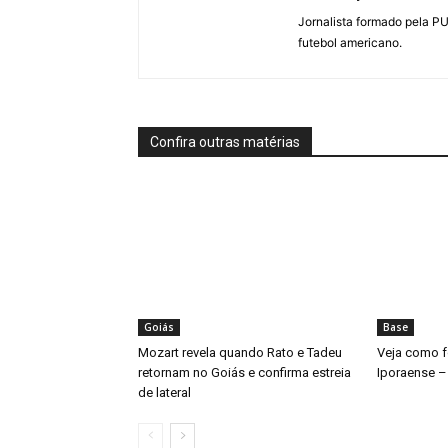
Jornalista formado pela P
futebol americano.
Confira outras matérias
Goiás
Base
Mozart revela quando Rato e Tadeu
Veja como fo
retornam no Goiás e confirma estreia
Iporaense –
de lateral