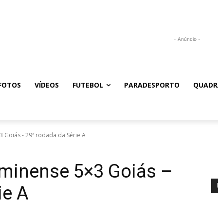
- Anúncio -
FOTOS
VÍDEOS
FUTEBOL
PARADESPORTO
QUADR
3 Goiás - 29ª rodada da Série A
uminense 5×3 Goiás –
ie A