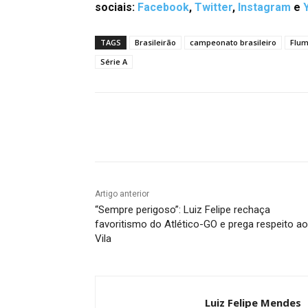
sociais:
Facebook
,
Twitter
,
Instagram
e
TAGS
Brasileirão
campeonato brasileiro
Flum
Série A
Facebook
Twitter
Pin
Artigo anterior
“Sempre perigoso”: Luiz Felipe rechaça
favoritismo do Atlético-GO e prega respeito ao
Vila
Luiz Felipe Mendes