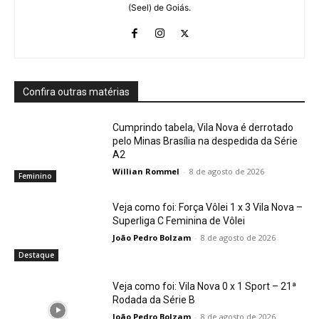
(Seel) de Goiás.
Confira outras matérias
Cumprindo tabela, Vila Nova é derrotado
pelo Minas Brasília na despedida da Série
A2
Willian Rommel
-
8 de agosto de 2026
Feminino
Veja como foi: Força Vôlei 1 x 3 Vila Nova –
Superliga C Feminina de Vôlei
João Pedro Bolzam
-
8 de agosto de 2026
Destaque
Veja como foi: Vila Nova 0 x 1 Sport – 21ª
Rodada da Série B
João Pedro Bolzam
-
8 de agosto de 2026