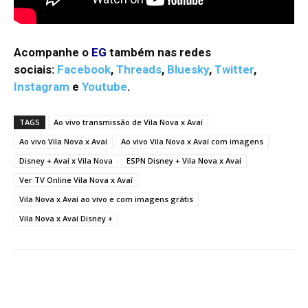
Acompanhe o
EG
também nas redes
sociais:
Facebook
,
Threads
,
Bluesky
,
Twitter
,
Instagram
e
Youtube
.
TAGS
Ao vivo transmissão de Vila Nova x Avaí
Ao vivo Vila Nova x Avaí
Ao vivo Vila Nova x Avaí com imagens
Disney + Avaí x Vila Nova
ESPN Disney + Vila Nova x Avaí
Ver TV Online Vila Nova x Avaí
Vila Nova x Avaí ao vivo e com imagens grátis
Vila Nova x Avaí Disney +
Facebook
Twitter
Pinterest
W