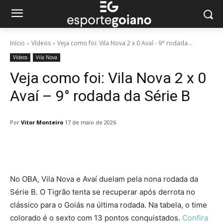
Início
Vídeos
Veja como foi: Vila Nova 2 x 0 Avaí - 9° rodada...
Vídeos
Vila Nova
Veja como foi: Vila Nova 2 x 0
Avaí – 9° rodada da Série B
Por
Vitor Monteiro
17 de maio de 2026
Facebook
Twitter
Pinterest
W
No OBA, Vila Nova e Avaí duelam pela nona rodada da
Série B. O Tigrão tenta se recuperar após derrota no
clássico para o Goiás na última rodada. Na tabela, o time
colorado é o sexto com 13 pontos conquistados.
Confira