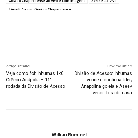
Goiás x Chapecoense ao vivo e com imagens
Série B ao vivo
Série B Ao vivo Goiás x Chapecoense
Facebook
Twitter
Pinterest
W
Artigo anterior
Próximo artigo
Veja como foi: Inhumas 1×0
Divisão de Acesso: Inhumas
Grêmio Anápolis – 11°
vence e continua líder;
rodada da Divisão de Acesso
Anapolina goleia e Aseev
vence fora de casa
Willian Rommel