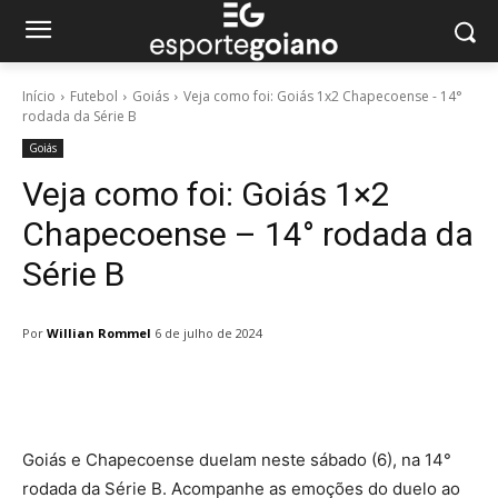
Início
Futebol
Goiás
Veja como foi: Goiás 1x2 Chapecoense - 14°
rodada da Série B
Goiás
Veja como foi: Goiás 1×2
Chapecoense – 14° rodada da
Série B
Por
Willian Rommel
6 de julho de 2024
Facebook
Twitter
Pinterest
W
Goiás e Chapecoense duelam neste sábado (6), na 14°
rodada da Série B. Acompanhe as emoções do duelo ao