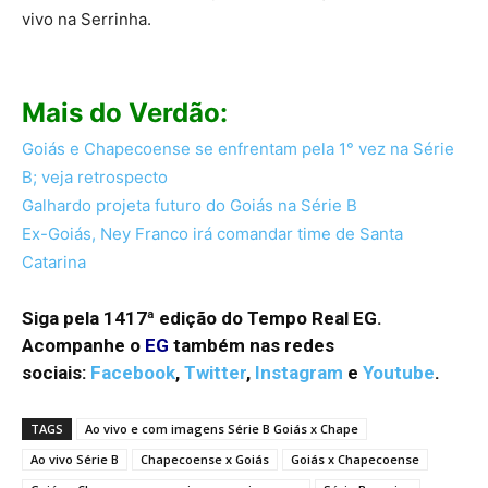
vivo na Serrinha.
Mais do Verdão:
Goiás e Chapecoense se enfrentam pela 1° vez na Série
B; veja retrospecto
Galhardo projeta futuro do Goiás na Série B
Ex-Goiás, Ney Franco irá comandar time de Santa
Catarina
Siga pela 1417ª edição do Tempo Real EG.
Acompanhe o
EG
também nas redes
sociais:
Facebook
,
Twitter
,
Instagram
e
Youtube
.
TAGS
Ao vivo e com imagens Série B Goiás x Chape
Ao vivo Série B
Chapecoense x Goiás
Goiás x Chapecoense