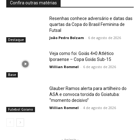
Confira outras matérias
Resenhas conhece adversário e datas das
quartas da Copa do Brasil Feminina de
Futsal
João Pedro Bolzam
-
6 de agosto de 2026
Destaque
Veja como foi: Goiás 4×0 Atlético
Iporaense – Copa Goiás Sub-15
Willian Rommel
-
6 de agosto de 2026
Base
Glauber Ramos alerta para artilheiro do
ASA e convoca torcida do Goiatuba:
“momento decisivo”
Willian Rommel
-
4 de agosto de 2026
Futebol Goiano
- Anúncio -