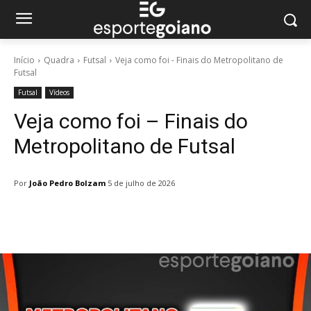
Início
Quadra
Futsal
Veja como foi - Finais do Metropolitano de
Futsal
Futsal
Vídeos
Veja como foi – Finais do
Metropolitano de Futsal
Por
João Pedro Bolzam
5 de julho de 2026
Facebook
Twitter
Pinterest
W