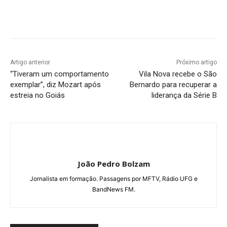
Facebook
Twitter
Pinterest
W
Artigo anterior
Próximo artigo
“Tiveram um comportamento
Vila Nova recebe o São
exemplar”, diz Mozart após
Bernardo para recuperar a
estreia no Goiás
liderança da Série B
João Pedro Bolzam
Jornalista em formação. Passagens por MFTV, Rádio UFG e
BandNews FM.