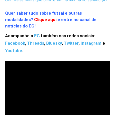
Quer saber tudo sobre futsal e outras
modalidades?
Clique aqui
e entre no canal de
notícias do EG!
Acompanhe o
EG
também nas redes sociais:
Facebook
,
Threads
,
Bluesky
,
Twitter
,
Instagram
e
Youtube
.